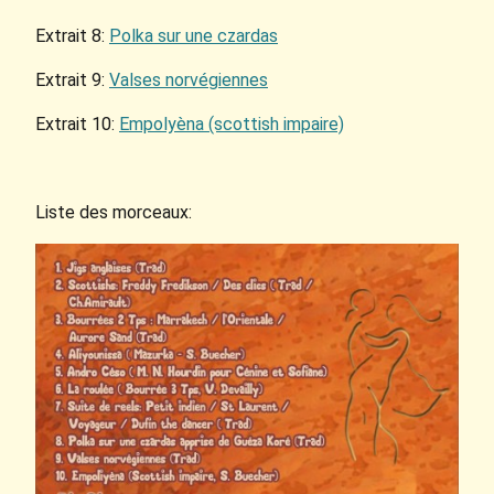
Extrait 8:
Polka sur une czardas
Extrait 9:
Valses norvégiennes
Extrait 10:
Empolyèna (scottish impaire)
Liste des morceaux: