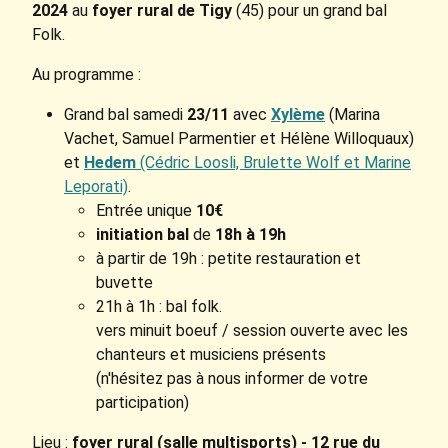
2024
au
foyer rural de Tigy
(45) pour un grand bal
Folk.
Au programme :
Grand bal samedi
23/11
avec
Xylème
(Marina
Vachet, Samuel Parmentier et Hélène Willoquaux)
et
Hedem
(Cédric Loosli, Brulette Wolf et Marine
Leporati)
.
Entrée unique
10€
initiation bal
de
18h à 19h
à partir de 19h : petite restauration et
buvette
21h à 1h : bal folk.
vers minuit boeuf / session ouverte avec les
chanteurs et musiciens présents
(n'hésitez pas à nous informer de votre
participation)
Lieu :
foyer rural (salle multisports) - 12 rue du