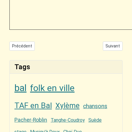
Article précédent : Concert et bal folk avec OcciMor et TAF en 
Article suivan
Précédent
Suivant
Tags
bal
folk en ville
TAF en Bal
Xylème
chansons
Pacher-Roblin
Tanghe-Coudroy
Suède
stage
Musiqu'à Deux
Chaï Duo