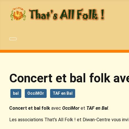
Concert et bal folk a
bal
OcciMOr
TAF en Bal
Concert et bal folk
avec
OcciMor
et
TAF en Bal
.
Les associations That's All Folk ! et Diwan-Centre vous 