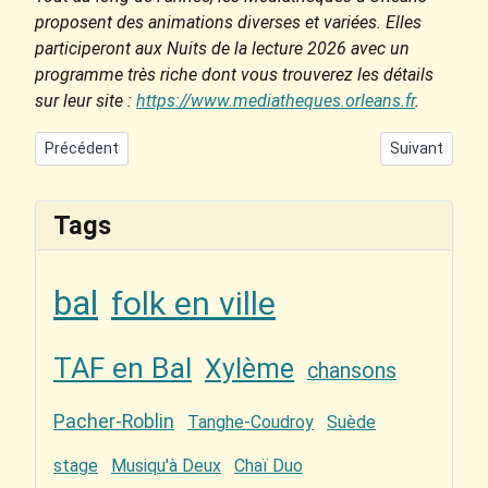
proposent des animations diverses et variées. Elles
participeront aux Nuits de la lecture 2026 avec un
programme très riche dont vous trouverez les détails
sur
leur site :
https://www.mediatheques.orleans.fr
.
Article précédent : Danses suédoises avec Duo Tanghe-Coudroy
Article suivan
Précédent
Suivant
Tags
bal
folk en ville
TAF en Bal
Xylème
chansons
Pacher-Roblin
Tanghe-Coudroy
Suède
stage
Musiqu'à Deux
Chaï Duo